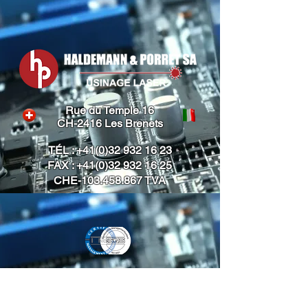
Rue du Temple 16
CH-2416 Les Brenets
TÉL :
+41(0)32 932 16 23
FAX :
+41(0)32 932 16 25
CHE-103.458.867 TVA
Webmaster Login