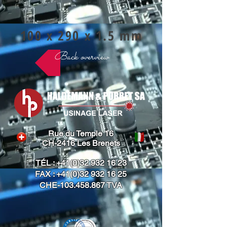
100 x 290 x 1.5 mm
Back overview
Rue du Temple 16
CH-2416 Les Brenets
TÉL :
+41(0)32 932 16 23
FAX :
+41(0)32 932 16 25
CHE-103.458.867 TVA