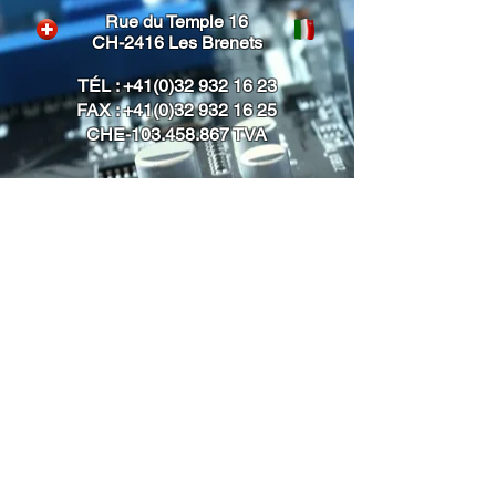
Rue du Temple 16
CH-2416 Les Brenets
TÉL :
+41(0)32 932 16 23
FAX :
+41(0)32 932 16 25
CHE-103.458.867 TVA
Webmaster Login
Share